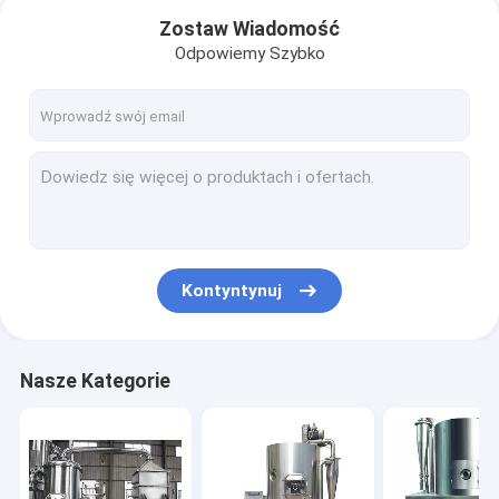
Zostaw Wiadomość
Odpowiemy Szybko
Kontyntynuj
Dom
Nasze Kategorie
Produkty
O nas