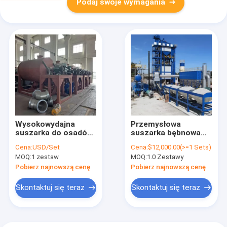
Podaj swoje wymagania
Wysokowydajna
Przemysłowa
suszarka do osadów
suszarka bębnowa
ściekowych 380V
RD o wysokiej
Cena:
USD/Set
Cena:
$12,000.00(>=1 Sets)
50Hz przemysłowa
wydajności 15 kW
MOQ:
1 zestaw
MOQ:
1.0 Zestawy
suszarka obrotowa
-150 kW do
specjalnej suszarki
Pobierz najnowszą cenę
Pobierz najnowszą cenę
Skontaktuj się teraz
Skontaktuj się teraz