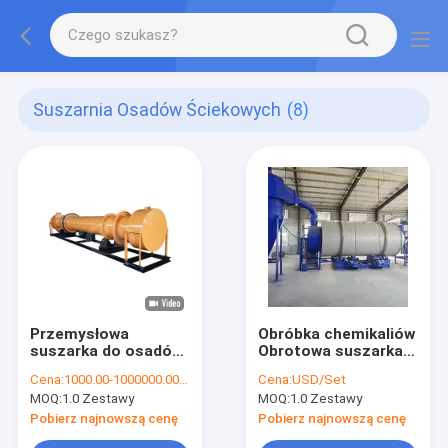
Suszarnia Osadów Ściekowych
(8)
Przemysłowa
Obróbka chemikaliów
suszarka do osadów
Obrotowa suszarka
ściekowych Suszarka
do piasku,
Cena:
1000.00-1000000.00 USD/Set
Cena:
USD/Set
obrotowa w
trzycylindrowa
MOQ:
1.0 Zestawy
MOQ:
1.0 Zestawy
przemyśle
suszarka bębnowa z
spożywczym
trocinami
Pobierz najnowszą cenę
Pobierz najnowszą cenę