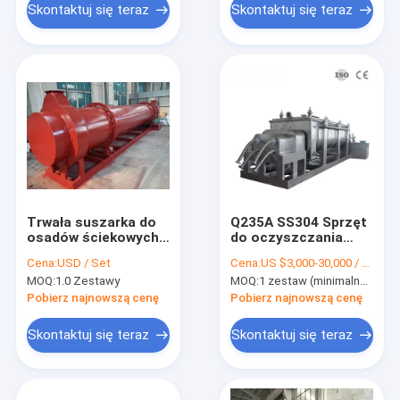
Skontaktuj się teraz
Skontaktuj się teraz
Trwała suszarka do
Q235A SS304 Sprzęt
osadów ściekowych
do oczyszczania
10t / H-15t / H
ścieków Suszarka z
Cena:
USD / Set
Cena:
US $3,000-30,000 / Set | 1 Set (Min. Order)
Suszarka obrotowa
pustymi ostrzami
MOQ:
1.0 Zestawy
MOQ:
1 zestaw (minimalne zamówienie)
do piasku
Przemysłowa
Pobierz najnowszą cenę
Pobierz najnowszą cenę
Skontaktuj się teraz
Skontaktuj się teraz