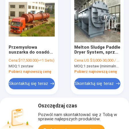
Przemysłowa
Melton Sludge Paddle
suszarka do osadów
Dryer System, sprzęt
ściekowych
do odwadniania
Cena:
$17,500.00(>=1 Sets)
Cena:
US $3,000-30,000 / Set | 1 Set (Min. Order)
Obrotowa suszarka
osadów
MOQ:
1 zestaw
MOQ:
1 zestaw (minimalne zamówienie)
do pieca do
metalurgii /
Pobierz najnowszą cenę
Pobierz najnowszą cenę
materiałów
budowlanych
Skontaktuj się teraz
Skontaktuj się teraz
Oszczędzaj czas
Pozwól nam skontaktować się z Tobą w
sprawie najlepszych produktów.