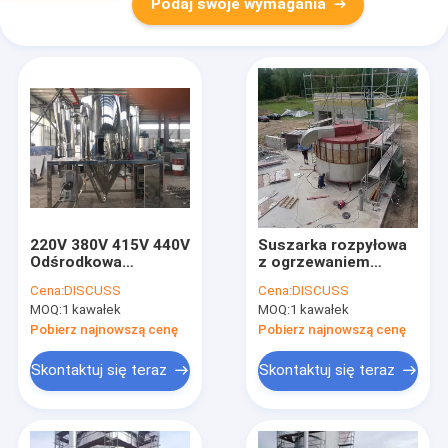
Podaj swoje wymagania
220V 380V 415V 440V
Suszarka rozpyłowa
Odśrodkowa
z ogrzewaniem
suszarka rozpyłowa
parowym /
Cena:
DISCUSS
Cena:
DISCUSS
ze stali nierdzewnej
elektrycznym /
MOQ:
1 kawałek
MOQ:
1 kawałek
o niskim poziomie
gazowym Zakres
hałasu
regulacji temperatury
Pobierz najnowszą cenę
Pobierz najnowszą cenę
maszyny 20-300 ℃
Skontaktuj się teraz
Skontaktuj się teraz