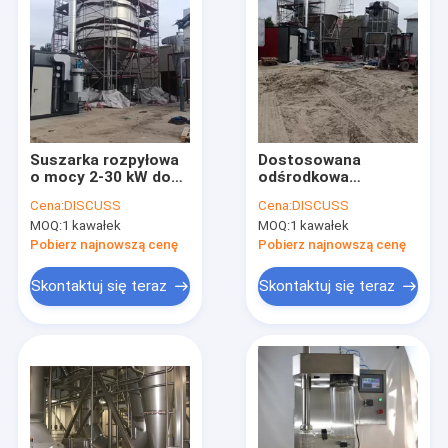
Suszarka rozpyłowa
Dostosowana
o mocy 2-30 kW do
odśrodkowa
posiłku z krwi
suszarka rozpyłowa
Cena:
DISCUSS
Cena:
DISCUSS
wieprzowej Herbata
do ceramiki
MOQ:
1 kawałek
MOQ:
1 kawałek
w proszku Glukoza
ogrzewanej parą /
elektrycznością
Pobierz najnowszą cenę
Pobierz najnowszą cenę
Skontaktuj się teraz
Skontaktuj się teraz
Dom
Produkty
O nas