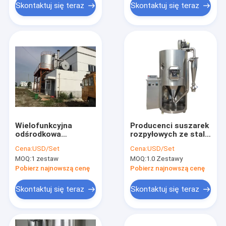
Skontaktuj się teraz
Skontaktuj się teraz
Wielofunkcyjna
Producenci suszarek
odśrodkowa
rozpyłowych ze stali
suszarka rozpyłowa
nierdzewnej 220V
Cena:
USD/Set
Cena:
USD/Set
Atomizer 304 ze stali
380V Wysoki poziom
MOQ:
1 zestaw
MOQ:
1.0 Zestawy
nierdzewnej
bezpieczeństwa
Pobierz najnowszą cenę
Pobierz najnowszą cenę
Skontaktuj się teraz
Skontaktuj się teraz