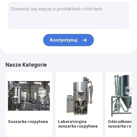
Miksery przemysłowe
Szlifierka Młyn
maszyna do przesiewania wibracyjnego
Kontyntynuj
Liofilizator Maszyna
Maszyna do suszenia ciągłego
Nasze Kategorie
Maszyna do suszenia błyskawicznego
suszarka ze złożem fluidalnym
Suszarnia Osadów Ściekowych
Suszarka rozpyłowa
Laboratoryjna
Odśrodkowa
suszarka rozpyłowa
suszarka rozp