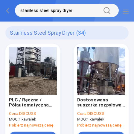
Stainless Steel Spray Dryer
(34)
PLC / Ręczna /
Dostosowana
Półautomatyczna
suszarka rozpyłowa
suszarka rozpyłowa
do żywności /
Cena:
DISCUSS
Cena:
DISCUSS
1 rok gwarancji
chemikaliów /
MOQ:
1 kawałek
MOQ:
1 kawałek
farmaceutyków
Pobierz najnowszą cenę
Pobierz najnowszą cenę