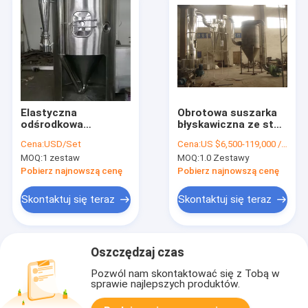
Elastyczna
Obrotowa suszarka
odśrodkowa
błyskawiczna ze stali
suszarka spryskowa
nierdzewnej
Cena:
USD/Set
Cena:
US $6,500-119,000 / Piece | 1 Piece (Min. Order)
z funkcjami
Oszczędność energii
MOQ:
1 zestaw
MOQ:
1.0 Zestawy
dostosowanymi do
na pestycydy
różnych gałęzi
Pobierz najnowszą cenę
Pobierz najnowszą cenę
przemysłu
Skontaktuj się teraz
Skontaktuj się teraz
Oszczędzaj czas
Pozwól nam skontaktować się z Tobą w
sprawie najlepszych produktów.