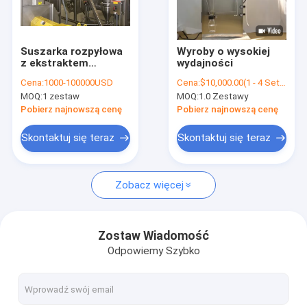
Wycieczka po fabryce
Kontrola jakości
Suszarka rozpyłowa
Wyroby o wysokiej
z ekstraktem
wydajności
Skontaktuj się z nami
ziołowym ISO
Cena:
1000-100000USD
Cena:
$10,000.00(1 - 4 Sets) $9,000.00(5 - 9 Sets) $8,000.00(>=10 Sets)
Całkowicie
MOQ:
1 zestaw
MOQ:
1.0 Zestawy
zamknięta
Poprosić o wycenę
farmaceutyczna
Pobierz najnowszą cenę
Pobierz najnowszą cenę
Skontaktuj się teraz
Skontaktuj się teraz
Suszarka rozpyłowa
Zobacz więcej
Laboratoryjna suszarka rozpyłowa
Odśrodkowa suszarka rozpyłowa
Zostaw Wiadomość
Odpowiemy Szybko
Ciśnieniowa suszarka rozpyłowa
Maszyna do granulacji na sucho