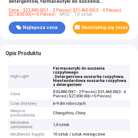
detergentów, farmaceutyki do suszenia
rozpyłowego
Cena：$33,880.00(1 - 2 Pieces) $31,460.00(3 - 4 Pieces)
$27,830.00(>=5 Pieces)
MOQ：1,0 sztuk
Najlepsza cena
Skontaktuj się teraz
Opis Produktu
Farmaceutyki do suszenia
rozpyłowego
High Light
,
,
Detergentowa suszarka rozpyłowa
Niestandardowa suszarka rozpyłowa
z detergentem
$33,880.00(1 - 2 Pieces) $31,460.00(3 - 4
Cena
Pieces) $27,830.00(>=5 Pieces)
Czas dostawy
6-9 dni roboczych
Miejsce
Changzhou, Chiny
pochodzenia
Minimalne
1,0 sztuk
zamówienie
Możliwość Supply
10 sztuk / sztuk miesięcznie