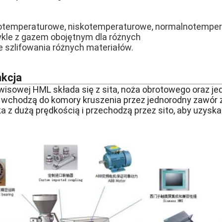
otemperaturowe, niskotemperaturowe, normalnotemper
ykle z gazem obojętnym dla różnych
szlifowania różnych materiałów.
nkcja
isowej HML składa się z sita, noża obrotowego oraz j
 wchodzą do komory kruszenia przez jednorodny zawór z
ka z dużą prędkością i przechodzą przez sito, aby uzys