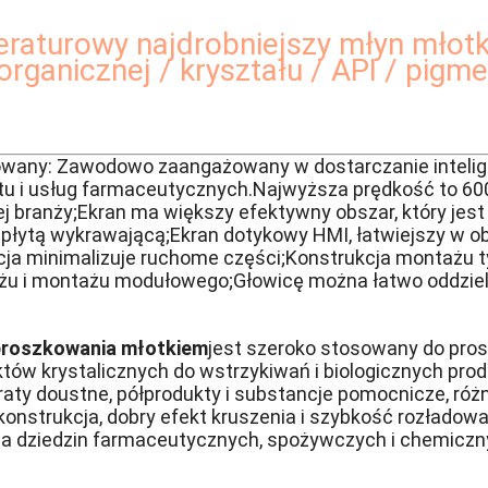
raturowy najdrobniejszy młyn młotk
organicznej / kryształu / API / pigm
wany: Zawodowo zaangażowany w dostarczanie intelige
tu i usług farmaceutycznych.
Najwyższa prędkość to 600
j branży;Ekran ma większy efektywny obszar, który jes
z płytą wykrawającą;Ekran dotykowy HMI, łatwiejszy w 
kcja minimalizuje ruchome części;Konstrukcja montażu 
u i montażu modułowego;Głowicę można łatwo oddzieli
proszkowania młotkiem
jest szeroko stosowany do pro
któw krystalicznych do wstrzykiwań i biologicznych prod
araty doustne, półprodukty i substancje pomocnicze, róż
nstrukcja, dobry efekt kruszenia i szybkość rozładowan
dla dziedzin farmaceutycznych, spożywczych i chemiczn