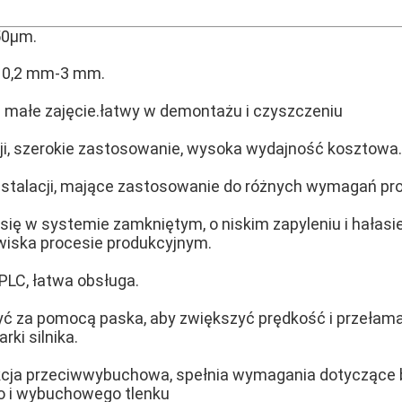
50μm.
a 0,2 mm-3 mm.
i małe zajęcie.łatwy w demontażu i czyszczeniu
cji, szerokie zastosowanie, wysoka wydajność kosztowa.
nstalacji, mające zastosowanie do różnych wymagań p
się w systemie zamkniętym, o niskim zapyleniu i hałasie
wiska procesie produkcyjnym.
PLC, łatwa obsługa.
zyć za pomocą paska, aby zwiększyć prędkość i przełam
rki silnika.
kcja przeciwwybuchowa, spełnia wymagania dotyczące
o i wybuchowego tlenku