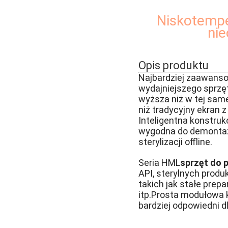
Niskotempe
nie
Opis produktu
Najbardziej zaawanso
wydajniejszego sprzę
wyższa niż w tej same
niż tradycyjny ekran 
Inteligentna konstru
wygodna do demontaż
sterylizacji offline.
Seria HML
sprzęt do 
API, sterylnych produ
takich jak stałe prep
itp.
Prosta modułowa ko
bardziej odpowiedni 