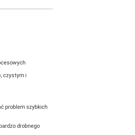
rocesowych
, czystym i
ać problem szybkich
 bardzo drobnego