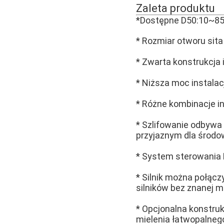
Zaleta produktu
*Dostępne D50:10~8
* Rozmiar otworu sit
* Zwarta konstrukcja 
* Niższa moc instala
* Różne kombinacje i
* Szlifowanie odbywa 
przyjaznym dla środo
* System sterowania 
* Silnik można połąc
silników bez znanej ma
* Opcjonalna konstru
mielenia łatwopalneg