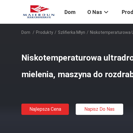
Dom
O Nas
Pro
Dom
/
Produkty
/
Szlifierka Młyn
/
Niskotemperaturowa U
Niskotemperaturowa ultradr
mielenia, maszyna do rozdra
Najlepsza Cena
Napisz Do Nas