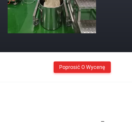
Poprosić O Wycenę