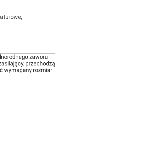
aturowe,
ednorodnego zaworu
asilający, przechodzą
kać wymagany rozmiar