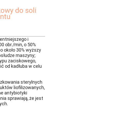
owy do soli
entu
ntniejszego i
0 obr./min, o 50%
t o około 30% wyższy
obsłudze maszyny;
typu zaciskowego,
ć od kadłuba w celu
szkowania sterylnych
uktów liofilizowanych,
ne antybiotyki
ia sprawiają, że jest
ych.