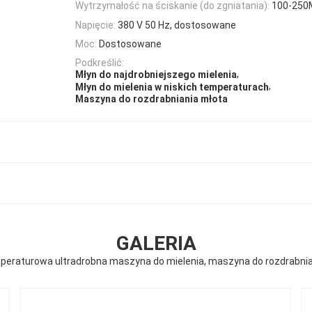
Wytrzymałość na ściskanie (do zgniatania):
100-250
Napięcie:
380 V 50 Hz, dostosowane
Moc:
Dostosowane
Podkreślić:
,
Młyn do najdrobniejszego mielenia
,
Młyn do mielenia w niskich temperaturach
Maszyna do rozdrabniania młota
GALERIA
peraturowa ultradrobna maszyna do mielenia, maszyna do rozdrabnia