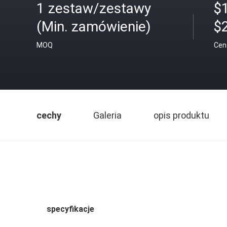
1 zestaw/zestawy
$1
(Min. zamówienie)
$2
MOQ
Cen
cechy
Galeria
opis produktu
specyfikacje