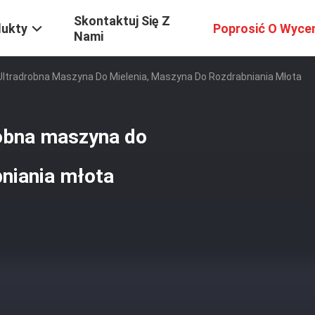
Skontaktuj Się Z
dukty
Poprosić O Wyce
Nami
ltradrobna Maszyna Do Mielenia, Maszyna Do Rozdrabniania Młota
obna maszyna do
bniania młota