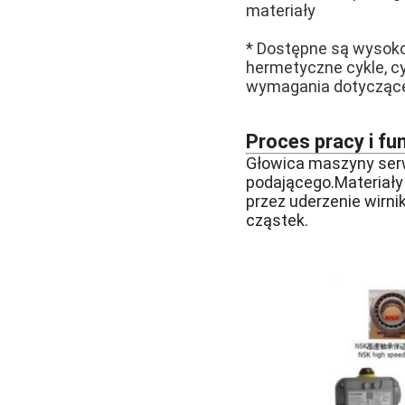
materiały
* Dostępne są wysok
hermetyczne cykle, c
wymagania dotyczące 
Proces pracy i fu
Głowica maszyny serw
podającego.Materiały
przez uderzenie wirni
cząstek.